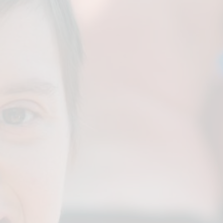
Ça bouge au Centre Normand-Léveillé!
Consultez les dernières nouvelles et
apprenez-en davantage sur ce qui se passe
au CNL.